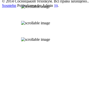
© 2014 Сосницький технікум. Всі права захищено..
Sosntehn
Розроблено by Admin
)))
.