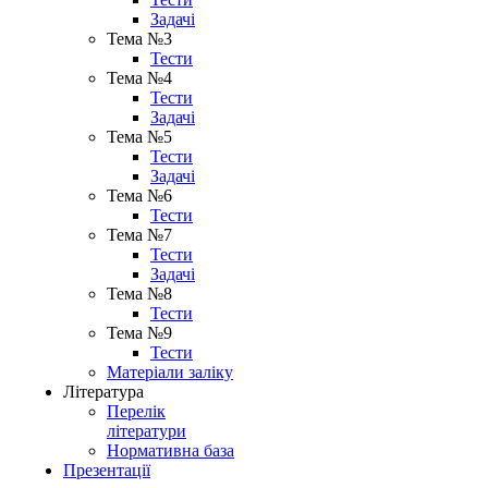
Задачі
Тема №3
Тести
Тема №4
Тести
Задачі
Тема №5
Тести
Задачі
Тема №6
Тести
Тема №7
Тести
Задачі
Тема №8
Тести
Тема №9
Тести
Матеріали заліку
Література
Перелік
літератури
Нормативна база
Презентації