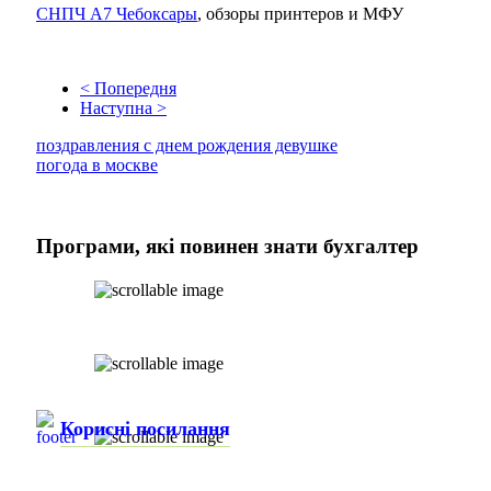
СНПЧ А7 Чебоксары
, обзоры принтеров и МФУ
< Попередня
Наступна >
поздравления с днем рождения девушке
погода в москве
Програми,
які повинен знати бухгалтер
Корисні посилання