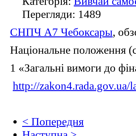
Категорія:
Вивчай само
Перегляди: 1489
СНПЧ А7 Чебоксары
, об
Національне положення (с
1 «Загальні вимоги до фі
http://zakon4.rada.gov.ua
< Попередня
Наступна >