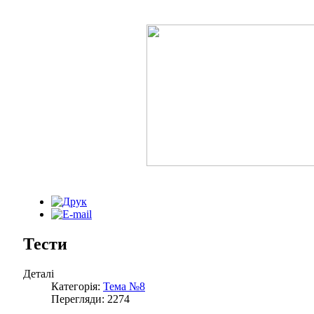
Тести
Деталі
Категорія:
Тема №8
Перегляди: 2274