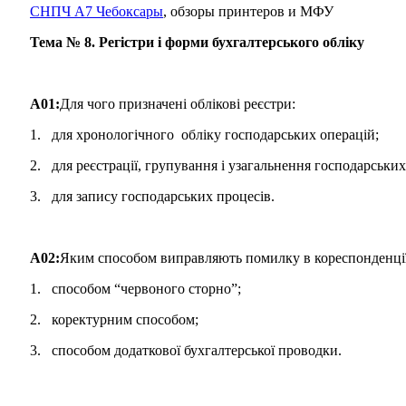
СНПЧ А7 Чебоксары
, обзоры принтеров и МФУ
Тема № 8. Регістри і форми бухгалтерського обліку
A01:
Для чого призначені облікові реєстри:
1. для хронологічного обліку господарських операцій;
2. для реєстрації, групування і узагальнення господарських
3. для запису господарських процесів.
A02:
Яким способом виправляють помилку в кореспонденції
1. способом “червоного сторно”;
2. коректурним способом;
3. способом додаткової бухгалтерської проводки.