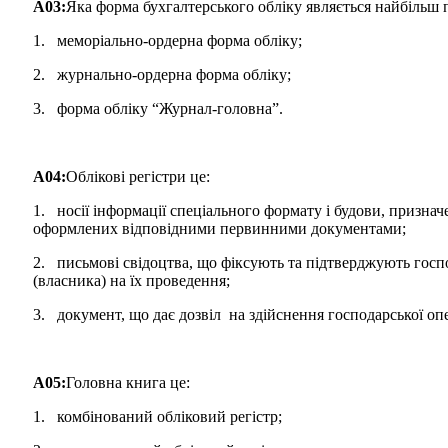
A03:
Яка форма бухгалтерського обліку являється найбільш
1. меморіально-ордерна форма обліку;
2. журнально-ордерна форма обліку;
3. форма обліку “Журнал-головна”.
A04:
Облікові регістри це:
1. носії інформації спеціального формату і будови, признач
оформлених відповідними первинними документами;
2. письмові свідоцтва, що фіксують та підтверджують госпо
(власника) на їх проведення;
3. документ, що дає дозвіл на здійснення господарської опе
A05:
Головна книга це:
1. комбінований обліковий регістр;