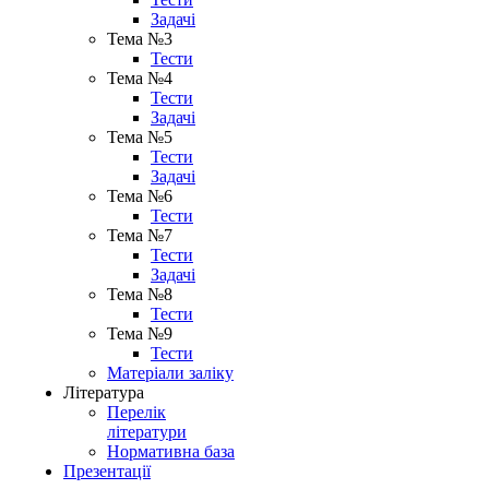
Задачі
Тема №3
Тести
Тема №4
Тести
Задачі
Тема №5
Тести
Задачі
Тема №6
Тести
Тема №7
Тести
Задачі
Тема №8
Тести
Тема №9
Тести
Матеріали заліку
Література
Перелік
літератури
Нормативна база
Презентації