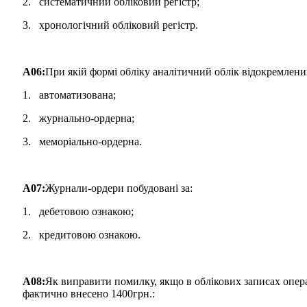
2. систематичний обліковий регістр;
3. хронологічний обліковий регістр.
A06:
При якій формі обліку аналітичний облік відокремлени
1. автоматизована;
2. журнально-ордерна;
3. меморіально-ордерна.
A07:
Журнали-ордери побудовані за:
1. дебетовою ознакою;
2. кредитовою ознакою.
A08:
Як виправити помилку, якщо в облікових записах опера
фактично внесено 1400грн.: