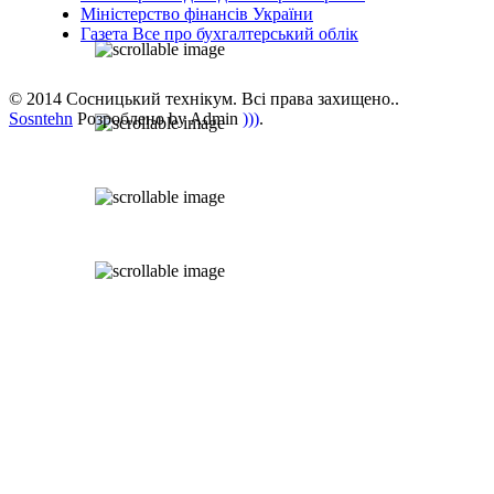
Міністерство фінансів України
Газета Все про бухгалтерський облік
© 2014 Сосницький технікум. Всі права захищено..
Sosntehn
Розроблено by Admin
)))
.